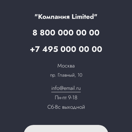
Гарантия качества
Услуги адвоката
Клиентам
Документы
Прайс
Все услуги
"Компания Limited"
Партнеры
Вопрос-ответ
8 800 000 00 00
Специалисты
Презентации и каталоги
Карьера
+7 495 000 00 00
Партнерская программа
Сотрудничество
Пресс-центр
Москва
Тендеры, закупки
пр. Главный, 10
Контакты
info@email.ru
Пн-пт 9-18
Сб-Вс выходной