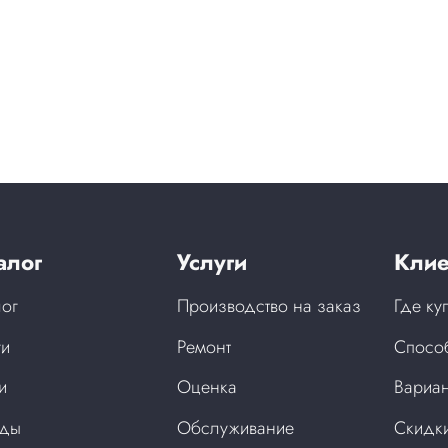
алог
Услуги
Клие
лог
Производство на заказ
Где ку
ги
Ремонт
Спосо
и
Оценка
Вариан
нды
Обслуживание
Скидки