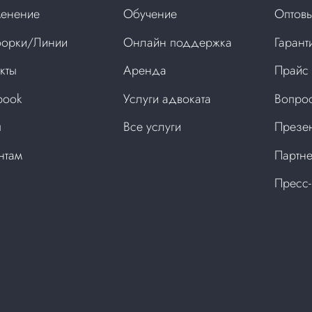
енение
Обучение
Оптовы
орки/Линии
Онлайн поддержка
Гарант
кты
Аренда
Прайс
book
Услуги адвоката
Вопрос
ы
Все услуги
Презен
нтам
Партне
Пресс-