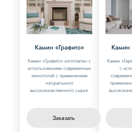
Камин «Графито»
Камин 
Камин «Графито» изготовлен с
Камин «Гар
использованием современных
с исп
технологий с применением
современн
натурального
применени
высококачественного сырья.
высококаче
Заказать