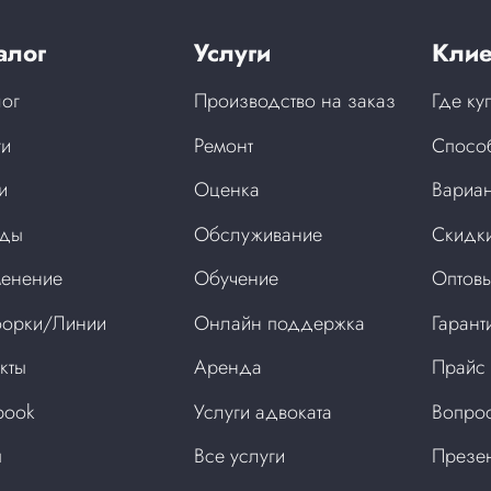
алог
Услуги
Клие
лог
Производство на заказ
Где ку
ги
Ремонт
Спосо
и
Оценка
Вариан
нды
Обслуживание
Скидки
енение
Обучение
Оптовы
орки/Линии
Онлайн поддержка
Гарант
кты
Аренда
Прайс
book
Услуги адвоката
Вопрос
ы
Все услуги
Презен