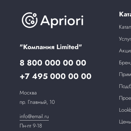
Кат
Ката
Услу
"Компания Limited"
Акци
8 800 000 00 00
Бре
+7 495 000 00 00
Прим
Подб
Москва
Прое
пр. Главный, 10
Look
info@email.ru
Цен
Пн-пт 9-18