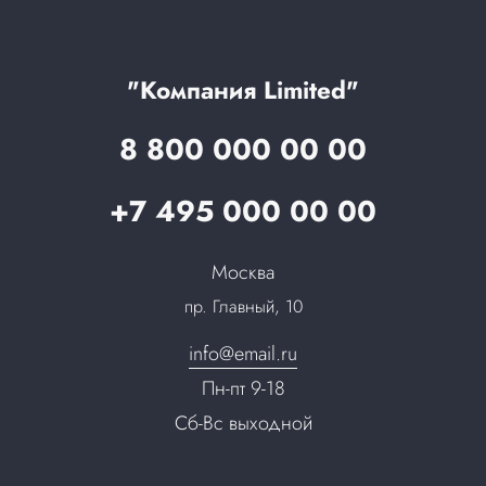
Цены
Технологии
Гарантия качества
Услуги адвоката
Клиентам
Документы
Прайс
Все услуги
"Компания Limited"
Партнеры
Вопрос-ответ
8 800 000 00 00
Специалисты
Презентации и каталоги
Карьера
+7 495 000 00 00
Партнерская программа
Сотрудничество
Пресс-центр
Москва
Тендеры, закупки
пр. Главный, 10
Контакты
info@email.ru
Пн-пт 9-18
Сб-Вс выходной