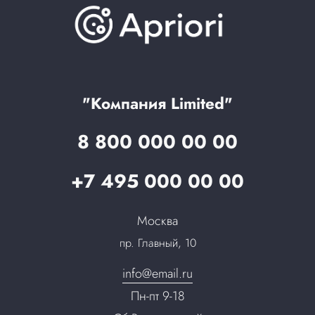
Отзывы
Скидки и бонусы
Онлайн поддержка
Lookbook
Достижения и награды
Оптовым клиентам
Аренда
Цены
Технологии
Гарантия качества
Услуги адвоката
Клиентам
Документы
Прайс
Все услуги
"Компания Limited"
Партнеры
Вопрос-ответ
8 800 000 00 00
Специалисты
Презентации и каталоги
Карьера
+7 495 000 00 00
Партнерская программа
Сотрудничество
Пресс-центр
Москва
Тендеры, закупки
пр. Главный, 10
Контакты
info@email.ru
Пн-пт 9-18