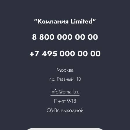
Технологии
Гарантия качества
Услуги адвоката
Клиентам
Документы
Прайс
Все услуги
"Компания Limited"
Партнеры
Вопрос-ответ
8 800 000 00 00
Специалисты
Презентации и каталоги
Карьера
+7 495 000 00 00
Партнерская программа
Сотрудничество
Пресс-центр
Москва
Тендеры, закупки
пр. Главный, 10
Контакты
info@email.ru
Пн-пт 9-18
Сб-Вс выходной