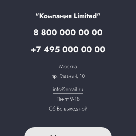
Услуги адвоката
Клиентам
Документы
Прайс
Все услуги
"Компания Limited"
Партнеры
Вопрос-ответ
8 800 000 00 00
Специалисты
Презентации и каталоги
Карьера
+7 495 000 00 00
Партнерская программа
Сотрудничество
Пресс-центр
Москва
Тендеры, закупки
пр. Главный, 10
Контакты
info@email.ru
Пн-пт 9-18
Сб-Вс выходной