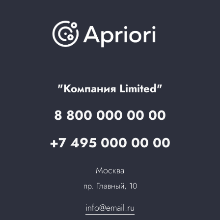
Варианты оплаты
Обучение
Проекты
Отзывы
Скидки и бонусы
Онлайн поддержка
Lookbook
Достижения и награды
Оптовым клиентам
Аренда
Цены
Технологии
Гарантия качества
Услуги адвоката
Клиентам
Документы
Прайс
Все услуги
"Компания Limited"
Партнеры
Вопрос-ответ
8 800 000 00 00
Специалисты
Презентации и каталоги
Карьера
+7 495 000 00 00
Партнерская программа
Сотрудничество
Пресс-центр
Москва
Тендеры, закупки
пр. Главный, 10
Контакты
info@email.ru