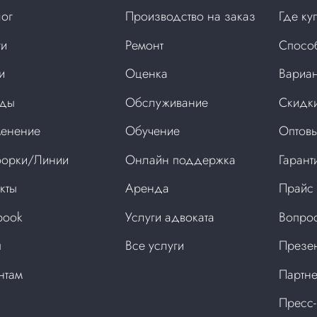
лог
Производство на заказ
Где ку
ги
Ремонт
Спосо
и
Оценка
Вариан
нды
Обслуживание
Скидки
енение
Обучение
Оптовы
орки/Линии
Онлайн поддержка
Гарант
кты
Аренда
Прайс
book
Услуги адвоката
Вопрос
ы
Все услуги
Презен
нтам
Партне
Пресс-