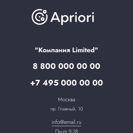
Обучение
Проекты
Отзывы
Скидки и бонусы
Онлайн поддержка
Lookbook
Достижения и награды
Оптовым клиентам
Аренда
Цены
Технологии
Гарантия качества
Услуги адвоката
Клиентам
Документы
Прайс
Все услуги
"Компания Limited"
Партнеры
Вопрос-ответ
8 800 000 00 00
Специалисты
Презентации и каталоги
Карьера
+7 495 000 00 00
Партнерская программа
Сотрудничество
Пресс-центр
Москва
Тендеры, закупки
пр. Главный, 10
Контакты
info@email.ru
Пн-пт 9-18