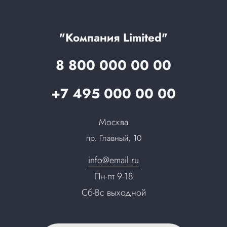
Технологии
Гарантия качества
Услуги адвоката
Клиентам
Документы
Прайс
Все услуги
"Компания Limited"
Партнеры
Вопрос-ответ
8 800 000 00 00
Специалисты
Презентации и каталоги
Карьера
+7 495 000 00 00
Партнерская программа
Сотрудничество
Пресс-центр
Москва
Тендеры, закупки
пр. Главный, 10
Контакты
info@email.ru
Пн-пт 9-18
Сб-Вс выходной