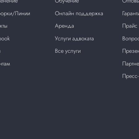
енение
Обучение
Оптовы
орки/Линии
Онлайн поддержка
Гарант
кты
Аренда
Прайс
book
Услуги адвоката
Вопрос
ы
Все услуги
Презен
нтам
Партне
Пресс-