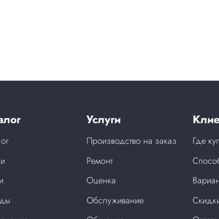
алог
Услуги
Клие
лог
Производство на заказ
Где ку
ги
Ремонт
Спосо
и
Оценка
Вариан
нды
Обслуживание
Скидки