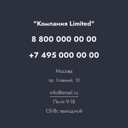
Цены
Технологии
Гарантия качества
Услуги адвоката
Клиентам
Документы
Прайс
Все услуги
"Компания Limited"
Партнеры
Вопрос-ответ
8 800 000 00 00
Специалисты
Презентации и каталоги
Карьера
+7 495 000 00 00
Партнерская программа
Сотрудничество
Пресс-центр
Москва
Тендеры, закупки
пр. Главный, 10
Контакты
info@email.ru
Пн-пт 9-18
Сб-Вс выходной