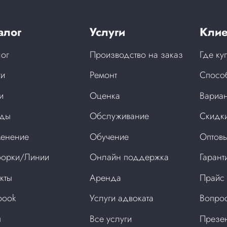
алог
Услуги
Клие
лог
Производство на заказ
Где ку
ги
Ремонт
Спосо
и
Оценка
Вариан
нды
Обслуживание
Скидки
енение
Обучение
Оптовы
орки/Линии
Онлайн поддержка
Гарант
кты
Аренда
Прайс
book
Услуги адвоката
Вопрос
ы
Все услуги
Презен