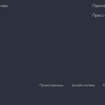
нтам
Партне
Пресс-
Промостраницы
Дизайн-система
К