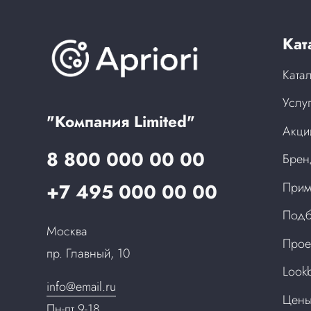
Кат
Ката
Услу
"Компания Limited"
Акци
8 800 000 00 00
Бре
+7 495 000 00 00
Прим
Подб
Москва
Прое
пр. Главный, 10
Look
info@email.ru
Цен
Пн-пт 9-18