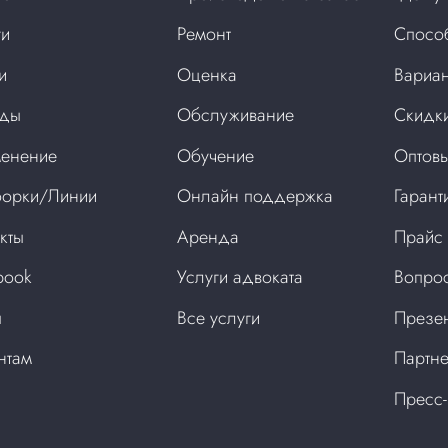
ги
Ремонт
Спосо
и
Оценка
Вариан
нды
Обслуживание
Скидки
енение
Обучение
Оптовы
орки/Линии
Онлайн поддержка
Гарант
кты
Аренда
Прайс
book
Услуги адвоката
Вопрос
ы
Все услуги
Презен
нтам
Партне
Пресс-