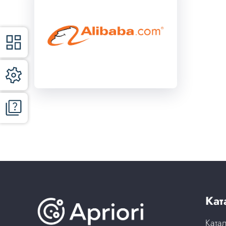
Кат
Ката