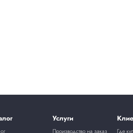
алог
Услуги
Клие
лог
Производство на заказ
Где ку