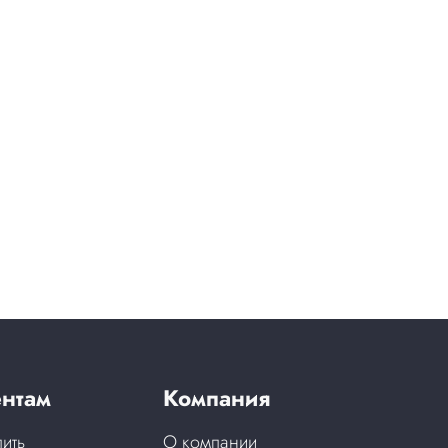
нтам
Компания
пить
О компании