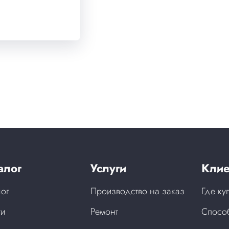
алог
Услуги
Клие
лог
Производство на заказ
Где ку
ги
Ремонт
Спосо