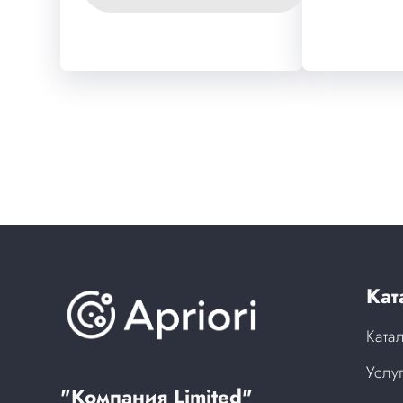
Кат
Ката
Услу
"Компания Limited"