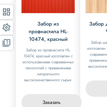
Забор из
Забор 
профнастила HL-
10474, красный
Забор д
изготовлен
Забор из профнастила HL-
современн
10474, красный изготовлен с
применени
использованием современных
высококаче
технологий с применением
натурального
высококачественного сырья.
Заказать