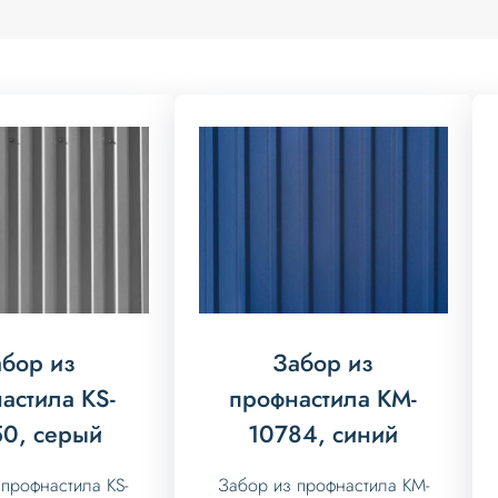
бор из
Забор из
астила KS-
профнастила KM-
0, серый
10784, синий
профнастила KS-
Забор из профнастила KM-