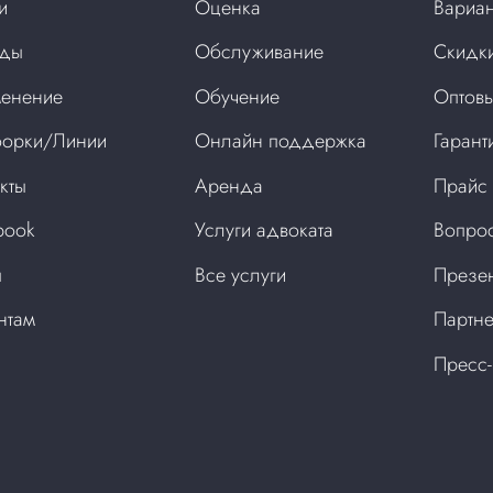
и
Оценка
Вариан
нды
Обслуживание
Скидки
енение
Обучение
Оптовы
орки/Линии
Онлайн поддержка
Гарант
кты
Аренда
Прайс
book
Услуги адвоката
Вопрос
ы
Все услуги
Презен
нтам
Партне
Пресс-