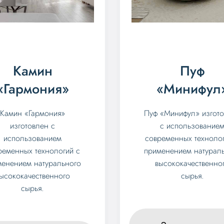
Камин
Пуф
«Гармония»
«Минифул
Камин «Гармония»
Пуф «Минифул» изгот
изготовлен с
с использование
использованием
современных технолог
ременных технологий с
применением натурал
менением натурального
высококачественно
ысококачественного
сырья.
сырья.