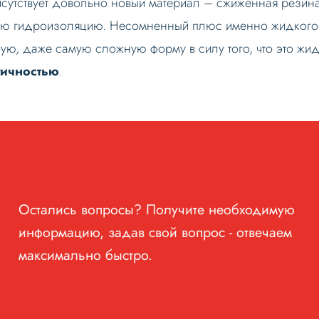
утствует довольно новый материал – сжиженная резина.
ую гидроизоляцию. Несомненный плюс именно жидкого м
бую, даже самую сложную форму в силу того, что это жи
гичностью
.
Остались вопросы? Получите необходимую
информацию, задав свой вопрос - отвечаем
максимально быстро.