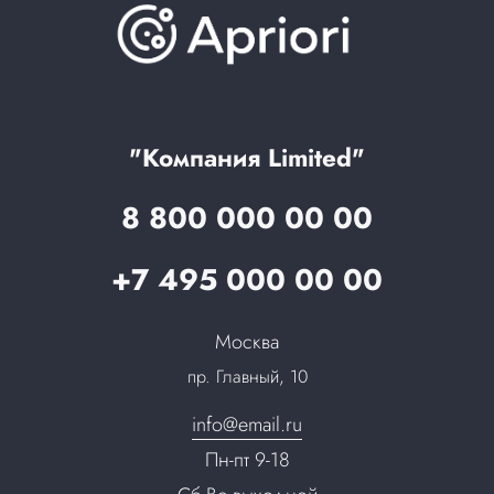
Скидки и бонусы
Онлайн поддержка
Lookbook
Достижения и награды
Оптовым клиентам
Аренда
Цены
Технологии
Гарантия качества
Услуги адвоката
Клиентам
Документы
Прайс
Все услуги
"Компания Limited"
Партнеры
Вопрос-ответ
8 800 000 00 00
Специалисты
Презентации и каталоги
Карьера
+7 495 000 00 00
Партнерская программа
Сотрудничество
Пресс-центр
Москва
Тендеры, закупки
пр. Главный, 10
Контакты
info@email.ru
Пн-пт 9-18