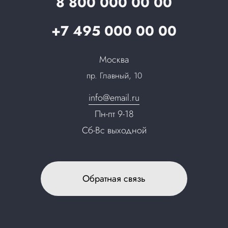
8 800 000 00 00
Специалисты
Презентации и каталоги
Карьера
+7 495 000 00 00
Партнерская программа
Сотрудничество
Пресс-центр
Москва
Тендеры, закупки
пр. Главный, 10
Контакты
info@email.ru
Пн-пт 9-18
Сб-Вс выходной
Обратная связь