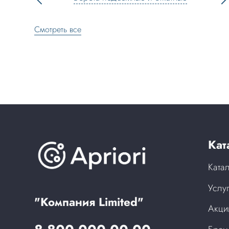
Смотреть все
Кат
Ката
Услу
"Компания Limited"
Акци