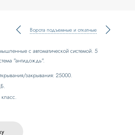
Ворота подъемные и откатные
ышленные с автоматической системой. 5
истема "антидождь".
ткрывания/закрывания: 25000.
Б.
 класс.
ку