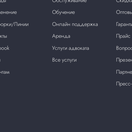
нды
Обслуживание
Скидки
енение
Обучение
Оптовы
орки/Линии
Онлайн поддержка
Гарант
кты
Аренда
Прайс
book
Услуги адвоката
Вопрос
ы
Все услуги
Презен
нтам
Партне
Пресс-