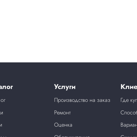
алог
Услуги
Клие
лог
Производство на заказ
Где ку
ги
Ремонт
Спосо
и
Оценка
Вариан