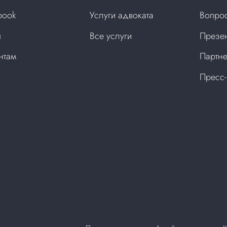
book
Услуги адвоката
Вопрос
ы
Все услуги
Презен
нтам
Партне
Пресс-