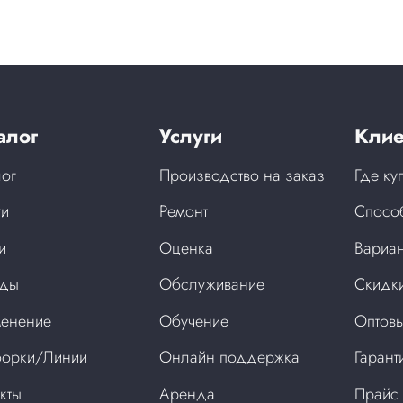
алог
Услуги
Клие
лог
Производство на заказ
Где ку
ги
Ремонт
Спосо
и
Оценка
Вариан
нды
Обслуживание
Скидки
енение
Обучение
Оптовы
орки/Линии
Онлайн поддержка
Гарант
кты
Аренда
Прайс