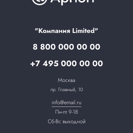
Оптовым клиентам
Аренда
Цены
Технологии
Гарантия качества
Услуги адвоката
Клиентам
Документы
Прайс
Все услуги
"Компания Limited"
Партнеры
Вопрос-ответ
8 800 000 00 00
Специалисты
Презентации и каталоги
Карьера
+7 495 000 00 00
Партнерская программа
Сотрудничество
Пресс-центр
Москва
Тендеры, закупки
пр. Главный, 10
Контакты
info@email.ru
Пн-пт 9-18
Сб-Вс выходной