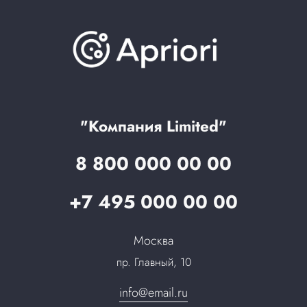
Варианты оплаты
Обучение
Проекты
Отзывы
Скидки и бонусы
Онлайн поддержка
Lookbook
Достижения и награды
Оптовым клиентам
Аренда
Цены
Технологии
Гарантия качества
Услуги адвоката
Клиентам
Документы
Прайс
Все услуги
"Компания Limited"
Партнеры
Вопрос-ответ
8 800 000 00 00
Специалисты
Презентации и каталоги
Карьера
+7 495 000 00 00
Партнерская программа
Сотрудничество
Пресс-центр
Москва
Тендеры, закупки
пр. Главный, 10
Контакты
info@email.ru