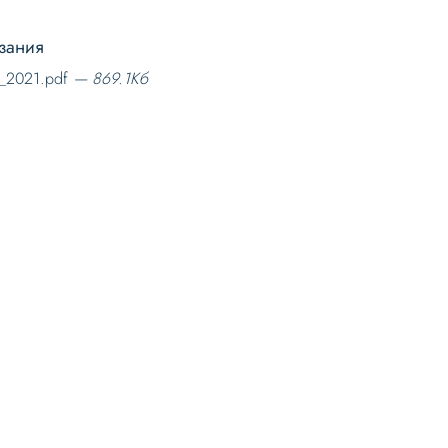
зания
n_2021.pdf
— 869.1Кб